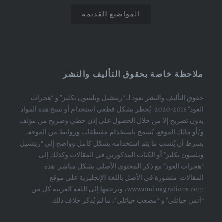
المواضيع القديمة
ملاحظة خاصة بحقوق التأليف والنشر
حقوق التأليف والنشر تعود لـ “ريتشيل ويلسون بكليز” و “هجرات
العود” 2016-2020. يُحظر بشكل قطعي استخدام أو نسخ هذه المواد
بدون تصريح إلا من خلال الحصول على إذن خطي وصريح من مؤلف
و/أو مالك الموقع. يُسمح باستخدام مقتطفات وروابط من الموقعـ
بشرط أن يُنسب ما يتم استخدامه بشكل كامل وواضح إلى “ريتشيل
ويلسون بكليز” أو الكتاب المذكورين في المقالات وكذلك إلى
“هجرات العود” مع ذكر المحتوى الأصلي بشكل مباشر. هذه
المقالات منشورة في الأصل باللغة الإنجليزية على موقع
www.oudmigrations.com، وترجمها إلى اللغة العربية كل من
“أنس حياتلي” و “مصعب حياتلي”، ما لم يُذكر خلاف ذلك.