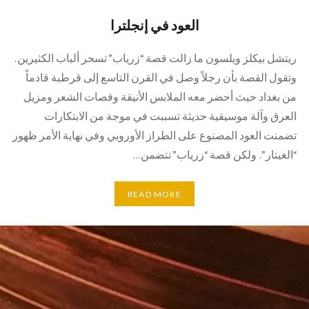
العود في إنجلترا
ريتشل بيكلز ويلسون ما زالت قصة “زرياب” تسحر ألباب الكثيرين.
وتقول القصة بأن رجلاً وصل في القرن التاسع إلى قرطبة قادماً
من بغداد حيث أحضر معه الملابس الأنيقة وقصات الشعر ومزيل
العرق وآلة موسيقية حديثة تسببت في موجة من الابتكارات
تضمنت العود المصنوع على الطراز الأوروبي وفي نهاية الأمر ظهور
“الغيتار”. ولكن قصة “زرياب” تتضمن…
READ MORE