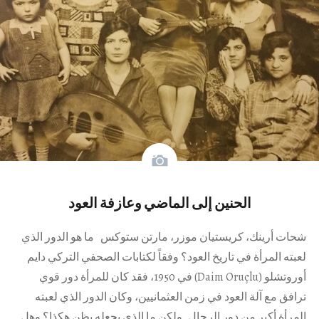
الحنين إلى الماضي وعازفة العود
شحات أرينك، كريستيان موزر، مارتن ستوكس ما هو الدور الذي
لعبته المرأة في تاريخ العود؟ وفقاً لكتابات الصحفي التركي دايم
أوروتشلو (Daim Oruçlu) في 1950، فقد كان للمرأة دور قوي
ترافق مع آلة العود في زمن العثمانيين، وكان الدور الذي لعبته
المرأة أكبر من دور الرجال. ولكن ما الذي يجعله يظن هكذا؟ وهل