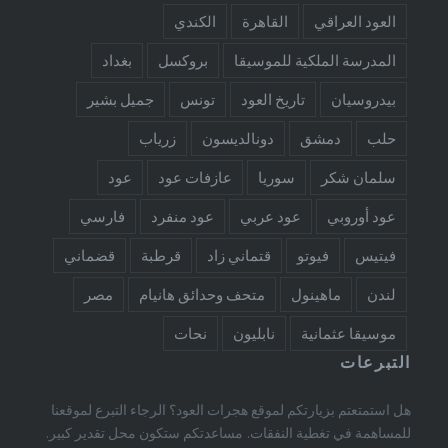
العود العراقي
القاهرة
الكندي
المدرسة الملكية للموسيقا
بروكسل
بغداد
بيدروسيان
تاريخ العود
تونس
جميل بشير
حلب
دمشق
دونالديسون
زرياب
سلمان شكر
سوريا
عازفات عود
عود
عود أوروبي
عود عربي
عود منفرد
فارسي
فيتيس
فيوتو
قتماني زاد
قرطبة
قضماني
لندن
ماهينول
متحف وحدائق هانيام
مصر
موسيقا عثمانية
نابليون
نحات
التبرعات
هل استمتعتم بزيارتكم لموقع هجرات العود؟ الرجاء التبرع لموقعنا
للمساهمة في تغطية النفقات. مساعدتكم ستكون محل تقدير كبير.