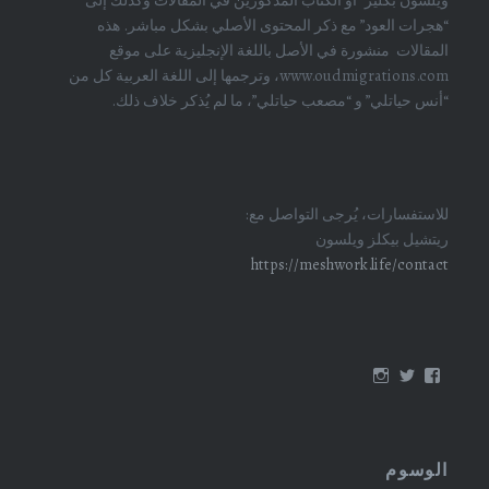
“هجرات العود” مع ذكر المحتوى الأصلي بشكل مباشر. هذه
المقالات منشورة في الأصل باللغة الإنجليزية على موقع
www.oudmigrations.com، وترجمها إلى اللغة العربية كل من
“أنس حياتلي” و “مصعب حياتلي”، ما لم يُذكر خلاف ذلك.
للاستفسارات، يُرجى التواصل مع:
ريتشيل بيكلز ويلسون
https://meshwork.life/contact
عرض
عرض
عرض
ملف
ملف
ملف
oudmigrations
oudmigrations
oudmigrations
الشخصي
الشخصي
الشخصي
على
على
على
Instagram
Twitter
Facebook
الوسوم