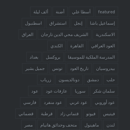
featured
أسطا علي
أضنة
ألف ليلة
إسماعيل باشا
إنجل
استشراق
اسطنبول
الاسكندرية
الشريف محي الدين تارجان
العراق
العود العراقي
القاهرة
الكندي
المدرسة الملكية للموسيقا
بروكسل
بغداد
بيدروسيان
تاريخ العود
تونس
جميل بشير
حلب
دمشق
دونالديسون
زرياب
سلمان شكر
سوريا
عازفات عود
عود
عود أوروبي
عود عربي
عود منفرد
فارسي
فيتيس
فيوتو
قتماني زاد
قرطبة
قضماني
لندن
ماهينول
متحف وحدائق هانيام
مصر