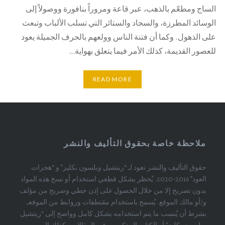
الساج ومطعّم بالذهب، عبر قاعة ومروراً بنافورة ووصولاً إلى
الوسائد المطرزة، والسجاد والستائر التي تسلب الألباب وتبعث
على الذهول. وكما أن فتنة الناس وولعهم بالحرف الجميلة يعود
للعصور القديمة، كذلك الأمر فيما يتعلق بهواية…
READ MORE
ملاحظة خاصة بحقوق التأليف والنشر
حقوق التأليف والنشر تعود لـ “ريتشيل ويلسون بكليز” و “هجرات
العود” 2016-2020. يُحظر بشكل قطعي استخدام أو نسخ هذه المواد
بدون تصريح إلا من خلال الحصول على إذن خطي وصريح من مؤلف
و/أو مالك الموقع. يُسمح باستخدام مقتطفات وروابط من الموقعـ
بشرط أن يُنسب ما يتم استخدامه بشكل كامل وواضح إلى “ريتشيل
ويلسون بكليز” أو الكتاب المذكورين في المقالات وكذلك إلى