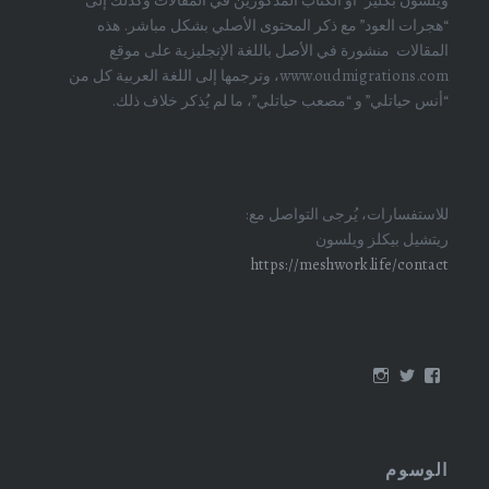
“هجرات العود” مع ذكر المحتوى الأصلي بشكل مباشر. هذه
المقالات منشورة في الأصل باللغة الإنجليزية على موقع
www.oudmigrations.com، وترجمها إلى اللغة العربية كل من
“أنس حياتلي” و “مصعب حياتلي”، ما لم يُذكر خلاف ذلك.
للاستفسارات، يُرجى التواصل مع:
ريتشيل بيكلز ويلسون
https://meshwork.life/contact
عرض
عرض
عرض
ملف
ملف
ملف
oudmigrations
oudmigrations
oudmigrations
الشخصي
الشخصي
الشخصي
على
على
على
Instagram
Twitter
Facebook
الوسوم