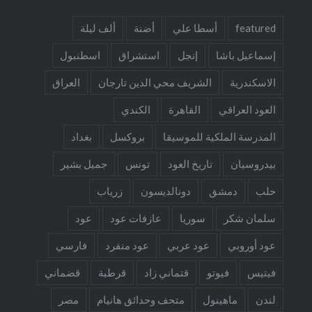
featured
أسطا علي
أضنة
ألف ليلة
إسماعيل باشا
إنجل
استشراق
اسطنبول
الاسكندرية
الشريف محي الدين تارجان
العراق
العود العراقي
القاهرة
الكندي
المدرسة الملكية للموسيقا
بروكسل
بغداد
بيدروسيان
تاريخ العود
تونس
جميل بشير
حلب
دمشق
دونالديسون
زرياب
سلمان شكر
سوريا
عازفات عود
عود
عود أوروبي
عود عربي
عود منفرد
فارسي
فيتيس
فيوتو
قتماني زاد
قرطبة
قضماني
لندن
ماهينول
متحف وحدائق هانيام
مصر