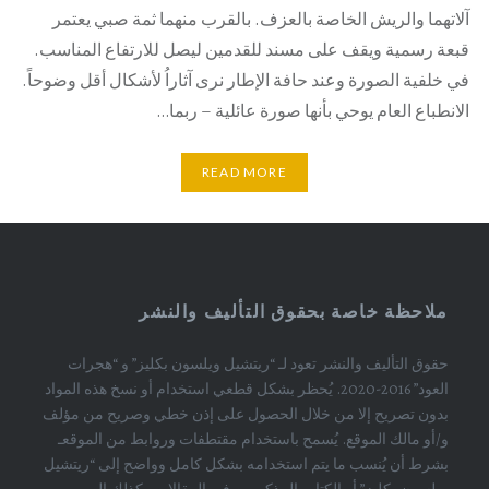
آلاتهما والريش الخاصة بالعزف. بالقرب منهما ثمة صبي يعتمر
قبعة رسمية ويقف على مسند للقدمين ليصل للارتفاع المناسب.
في خلفية الصورة وعند حافة الإطار نرى آثاراُ لأشكال أقل وضوحاً.
الانطباع العام يوحي بأنها صورة عائلية – ربما…
READ MORE
ملاحظة خاصة بحقوق التأليف والنشر
حقوق التأليف والنشر تعود لـ “ريتشيل ويلسون بكليز” و “هجرات
العود” 2016-2020. يُحظر بشكل قطعي استخدام أو نسخ هذه المواد
بدون تصريح إلا من خلال الحصول على إذن خطي وصريح من مؤلف
و/أو مالك الموقع. يُسمح باستخدام مقتطفات وروابط من الموقعـ
بشرط أن يُنسب ما يتم استخدامه بشكل كامل وواضح إلى “ريتشيل
ويلسون بكليز” أو الكتاب المذكورين في المقالات وكذلك إلى