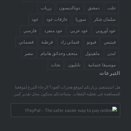
حلب
دمشق
دونالديسون
زرياب
سلمان شكر
سوريا
عازفات عود
عود
عود أوروبي
عود عربي
عود منفرد
فارسي
فيتيس
فيوتو
قتماني زاد
قرطبة
قضماني
لندن
ماهينول
متحف وحدائق هانيام
مصر
موسيقا عثمانية
نابليون
نحات
التبرعات
هل استمتعتم بزيارتكم لموقع هجرات العود؟ الرجاء التبرع لموقعنا
للمساهمة في تغطية النفقات. مساعدتكم ستكون محل تقدير كبير.