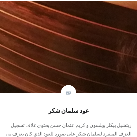
عود سلمان شكر
ريتشيل بيكلز ويلسون و كريم عثمان حسن يحتوي غلاف تسجيل
العزف المنفرد لسلمان شكر على صورة للعود الذي كان يعزف به،