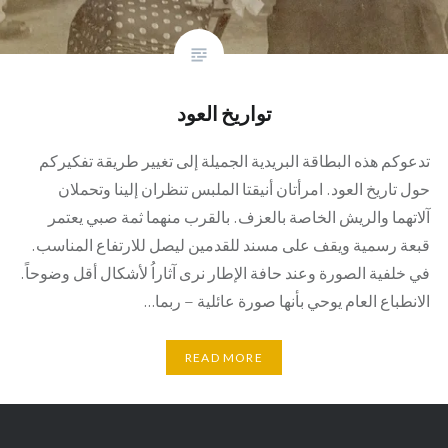
تواريخ العود
تدعوكم هذه البطاقة البريدية الجميلة إلى تغيير طريقة تفكيركم
حول تاريخ العود. امرأتان أنيقتا الملبس تنظران إلينا وتحملان
آلاتهما والريش الخاصة بالعزف. بالقرب منهما ثمة صبي يعتمر
قبعة رسمية ويقف على مسند للقدمين ليصل للارتفاع المناسب.
في خلفية الصورة وعند حافة الإطار نرى آثاراُ لأشكال أقل وضوحاً.
الانطباع العام يوحي بأنها صورة عائلية – ربما…
READ MORE