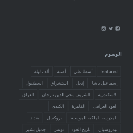
عرض
عرض
عرض
ملف
ملف
ملف
oudmigrations
oudmigrations
oudmigrations
الشخصي
الشخصي
الشخصي
على
على
على
Instagram
Twitter
Facebook
الوسوم
featured
أسطا علي
أضنة
ألف ليلة
إسماعيل باشا
إنجل
استشراق
اسطنبول
الاسكندرية
الشريف محي الدين تارجان
العراق
العود العراقي
القاهرة
الكندي
المدرسة الملكية للموسيقا
بروكسل
بغداد
بيدروسيان
تاريخ العود
تونس
جميل بشير