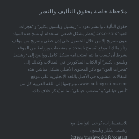
ملاحظة خاصة بحقوق التأليف والنشر
حقوق التأليف والنشر تعود لـ “ريتشيل ويلسون بكليز” و “هجرات
العود” 2016-2020. يُحظر بشكل قطعي استخدام أو نسخ هذه المواد
بدون تصريح إلا من خلال الحصول على إذن خطي وصريح من مؤلف
و/أو مالك الموقع. يُسمح باستخدام مقتطفات وروابط من الموقعـ
بشرط أن يُنسب ما يتم استخدامه بشكل كامل وواضح إلى “ريتشيل
ويلسون بكليز” أو الكتاب المذكورين في المقالات وكذلك إلى
“هجرات العود” مع ذكر المحتوى الأصلي بشكل مباشر. هذه
المقالات منشورة في الأصل باللغة الإنجليزية على موقع
www.oudmigrations.com، وترجمها إلى اللغة العربية كل من
“أنس حياتلي” و “مصعب حياتلي”، ما لم يُذكر خلاف ذلك.
للاستفسارات، يُرجى التواصل مع:
ريتشيل بيكلز ويلسون
https://meshwork.life/contact