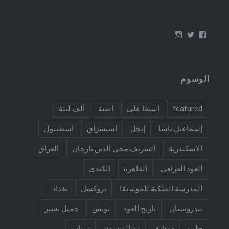
عرض
عرض
عرض
ملف
ملف
ملف
oudmigrations
oudmigrations
oudmigrations
الشخصي
الشخصي
الشخصي
على
على
على
Instagram
Twitter
Facebook
الوسوم
featured
أسطا علي
أضنة
ألف ليلة
إسماعيل باشا
إنجل
استشراق
اسطنبول
الاسكندرية
الشريف محي الدين تارجان
العراق
العود العراقي
القاهرة
الكندي
المدرسة الملكية للموسيقا
بروكسل
بغداد
بيدروسيان
تاريخ العود
تونس
جميل بشير
حلب
دمشق
دونالديسون
زرياب