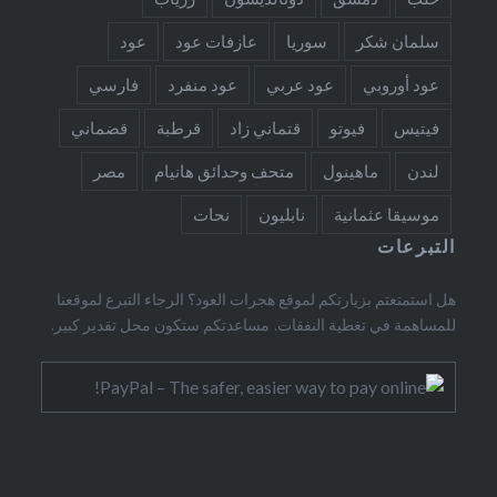
سلمان شكر
سوريا
عازفات عود
عود
عود أوروبي
عود عربي
عود منفرد
فارسي
فيتيس
فيوتو
قتماني زاد
قرطبة
قضماني
لندن
ماهينول
متحف وحدائق هانيام
مصر
موسيقا عثمانية
نابليون
نحات
التبرعات
هل استمتعتم بزيارتكم لموقع هجرات العود؟ الرجاء التبرع لموقعنا
للمساهمة في تغطية النفقات. مساعدتكم ستكون محل تقدير كبير.