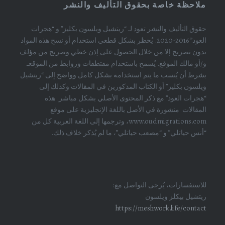
ملاحظة خاصة بحقوق التأليف والنشر
حقوق التأليف والنشر تعود لـ “ريتشيل ويلسون بكليز” و “هجرات
العود” 2016-2020. يُحظر بشكل قطعي استخدام أو نسخ هذه المواد
بدون تصريح إلا من خلال الحصول على إذن خطي وصريح من مؤلف
و/أو مالك الموقع. يُسمح باستخدام مقتطفات وروابط من الموقعـ
بشرط أن يُنسب ما يتم استخدامه بشكل كامل وواضح إلى “ريتشيل
ويلسون بكليز” أو الكتاب المذكورين في المقالات وكذلك إلى
“هجرات العود” مع ذكر المحتوى الأصلي بشكل مباشر. هذه
المقالات منشورة في الأصل باللغة الإنجليزية على موقع
www.oudmigrations.com، وترجمها إلى اللغة العربية كل من
“أنس حياتلي” و “مصعب حياتلي”، ما لم يُذكر خلاف ذلك.
للاستفسارات، يُرجى التواصل مع:
ريتشيل بيكلز ويلسون
https://meshwork.life/contact