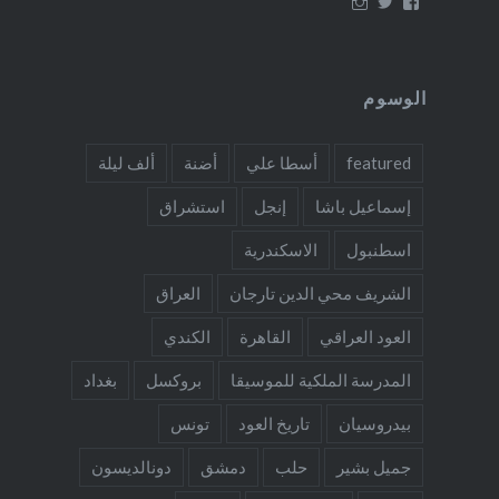
عرض
عرض
عرض
ملف
ملف
ملف
oudmigrations
oudmigrations
oudmigrations
الشخصي
الشخصي
الشخصي
على
على
على
Instagram
Twitter
Facebook
الوسوم
featured
أسطا علي
أضنة
ألف ليلة
إسماعيل باشا
إنجل
استشراق
اسطنبول
الاسكندرية
الشريف محي الدين تارجان
العراق
العود العراقي
القاهرة
الكندي
المدرسة الملكية للموسيقا
بروكسل
بغداد
بيدروسيان
تاريخ العود
تونس
جميل بشير
حلب
دمشق
دونالديسون