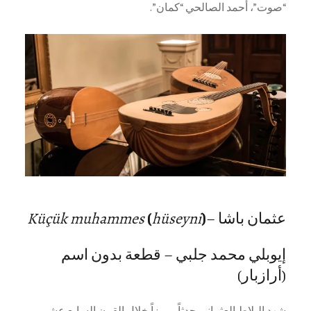
“صوت”، أحمد الصالحي “كمان”.
عثمان باشا –
)
hüseyni
(
Küçük muhammes
إيوبلي محمد جلبي – قطعة بدون اسم
(أرازبار)
شهد البلاط العثماني حدثاً مميزاً خلال القرن السابع عشر.