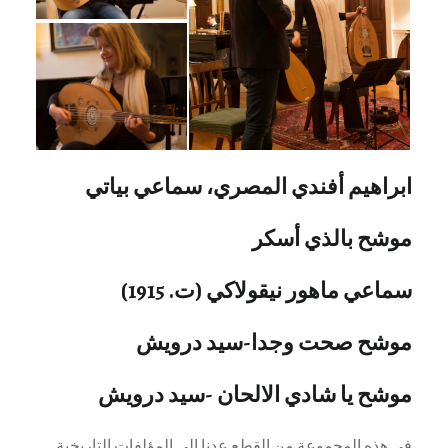
ابراهيم أفندي المصري، سماعي بياتي
موشح بالذي أسكر
سماعي ماهور نيقولاكي (ت. 1915)
موشح صحت وجدا-سيد درويش
موشح يا شادي الالحان -سيد درويش
في هذه المجموعة من القطع عدنا إلى المؤلفات التاريخية.