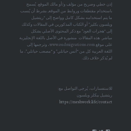
إذن خطي وصريح من مؤلف و/أو مالك الموقع. يُسمح
باستخدام مقتطفات وروابط من الموقعـ بشرط أن يُنسب
ما يتم استخدامه بشكل كامل وواضح إلى “ريتشيل
ويلسون بكليز” أو الكتاب المذكورين في المقالات وكذلك
إلى “هجرات العود” مع ذكر المحتوى الأصلي بشكل
مباشر. هذه المقالات منشورة في الأصل باللغة الإنجليزية
على موقع www.oudmigrations.com، وترجمها إلى
اللغة العربية كل من “أنس حياتلي” و “مصعب حياتلي”، ما
لم يُذكر خلاف ذلك.
للاستفسارات، يُرجى التواصل مع:
ريتشيل بيكلز ويلسون
https://meshwork.life/contact