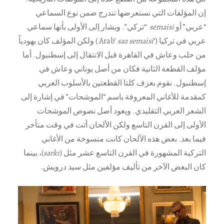
إن المؤلفات التي نستعرضها تندرج ضمن نوع السماعي
“عربي” أو
semaisi
“تركي”. ويشار إلى الأولى بأنها سماعي
عربي في تركيا (‘Arab’
saz semaisi
) ولكن المؤلف كان يهودياً
من حلب وعاش في القاهرة قبل الانتقال إلى إسطنبول. أما
مؤلف القطعة الثانية فكان من أصل يوناني وعاش في
إسطنبول. نقوم بعزف كلتا القطعتين بالأسلوب العربي
كمقدمة للأغاني المعروفة باسم “الموشحات” في إشارة إلى
الشعر العربي التقليدي. ويعود أصل نصوص الموشحات
الأولى إلى القرن التاسع ولكن الألحان أتت في وقت متأخر
فيما بعد. بعض هذه الألحان كانت منسوخة من الأغاني
التركية المشهورة في القرن التاسع عشر مثل (
sarkı
)، بينما
كان البعض الآخر من تأليف مؤلفين مثل سيد درويش.