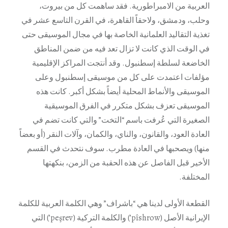
العربية من الامبراطورية. فقد ساهمت كل من بيروت،
وحلب، ودمشق، ولاحقاً القاهرة، في القرن التاسع عشر في
تغذية التقاليد العلمانية الخاصة بها في مجال الموسيقى حتى
في الوقت الذي كانت لا تزال تعد فيه من ضمن المناطق
الخاضعة لسلطة إسطنبول. وقد أنتجت المراكز الإقليمية
مؤلفات اعتمدت على كل من موسيقى إسطنبول وعلى
الموسيقى والأنماط المحلية أيضاً بشكل أكبر. كانت هذه
الموسيقى تعزف بشكل متكرر في الفرق الموسيقية
الصغيرة التي عُرفت باسم “التخت” والتي كانت تضم في
العادة العود، والقانون، والناي، والكمان، وآلات النقر (أو بعضاً
منها) ويصحبها في العادة مطرب. سوف نتحدث في القسم
الأخير قبل الفاصل عن هذه الحقبة من الزمن، بنكهتها
المختلفة.
القطعة الأولى لدينا هي “باشراف” وهي الكلمة العربية للكلمة
الإيرانية الأصل (pîshrow’) والكلمة التركية (peşrev’) التي