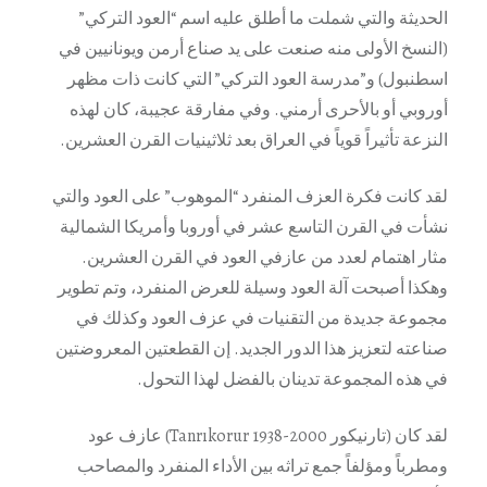
الحديثة والتي شملت ما أطلق عليه اسم “العود التركي”
(النسخ الأولى منه صنعت على يد صناع أرمن ويونانيين في
اسطنبول) و”مدرسة العود التركي” التي كانت ذات مظهر
أوروبي أو بالأحرى أرمني. وفي مفارقة عجيبة، كان لهذه
النزعة تأثيراً قوياً في العراق بعد ثلاثينيات القرن العشرين.
لقد كانت فكرة العزف المنفرد “الموهوب” على العود والتي
نشأت في القرن التاسع عشر في أوروبا وأمريكا الشمالية
مثار اهتمام لعدد من عازفي العود في القرن العشرين.
وهكذا أصبحت آلة العود وسيلة للعرض المنفرد، وتم تطوير
مجموعة جديدة من التقنيات في عزف العود وكذلك في
صناعته لتعزيز هذا الدور الجديد. إن القطعتين المعروضتين
في هذه المجموعة تدينان بالفضل لهذا التحول.
لقد كان (تارنيكور Tanrıkorur 1938-2000) عازف عود
ومطرباً ومؤلفاً جمع تراثه بين الأداء المنفرد والمصاحب