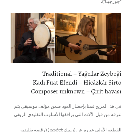
“جورجينا”).
Traditional – Yağcilar Zeybeği
Kadı Fuat Efendi – Hicâzkâr Sirto
Composer unknown – Çirit havası
في هذا المزيج قمنا بإحضار العود ضمن مؤلف موسيقي يتم
عزفه من قبل الآلات التي يرافقها الأسلوب التقليدي الريفي.
القطعة الأولى عبارة عن (زيبيك
zeybek
) (رقصة تقليدية