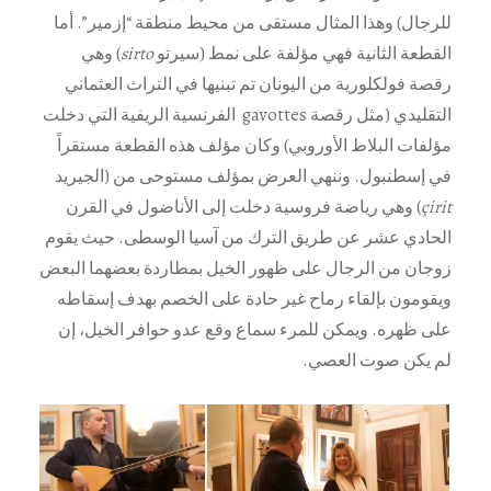
للرجال) وهذا المثال مستقى من محيط منطقة “إزمير”. أما
القطعة الثانية فهي مؤلفة على نمط (سيرتو
sirto
) وهي
رقصة فولكلورية من اليونان تم تبنيها في التراث العثماني
التقليدي (مثل رقصة gavottes الفرنسية الريفية التي دخلت
مؤلفات البلاط الأوروبي) وكان مؤلف هذه القطعة مستقراً
في إسطنبول. وننهي العرض بمؤلف مستوحى من (الجيريد
çirit
) وهي رياضة فروسية دخلت إلى الأناضول في القرن
الحادي عشر عن طريق الترك من آسيا الوسطى. حيث يقوم
زوجان من الرجال على ظهور الخيل بمطاردة بعضهما البعض
ويقومون بإلقاء رماح غير حادة على الخصم بهدف إسقاطه
على ظهره. ويمكن للمرء سماع وقع عدو حوافر الخيل، إن
لم يكن صوت العصي.