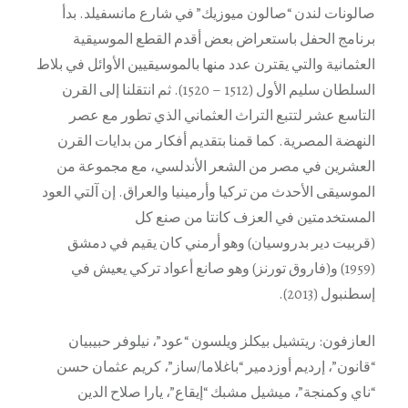
صالونات لندن “صالون ميوزيك” في شارع مانسفيلد. بدأ
برنامج الحفل باستعراض بعض أقدم القطع الموسيقية
العثمانية والتي يقترن عدد منها بالموسيقيين الأوائل في بلاط
السلطان سليم الأول (1512 – 1520). ثم انتقلنا إلى القرن
التاسع عشر لتتبع التراث العثماني الذي تطور مع عصر
النهضة المصرية. كما قمنا بتقديم أفكار من بدايات القرن
العشرين في مصر من الشعر الأندلسي، مع مجموعة من
الموسيقى الأحدث من تركيا وأرمينيا والعراق. إن آلتي العود
المستخدمتين في العزف كانتا من صنع كل
(قربيت دير بدروسيان) وهو أرمني كان يقيم في دمشق
(1959) و(فاروق تورنز) وهو صانع أعواد تركي يعيش في
إسطنبول (2013).
العازفون: ريتشيل بيكلز ويلسون “عود”، نيلوفر حبيبيان
“قانون”، إرديم أوزدمير “باغلاما/ساز”، كريم عثمان حسن
“ناي وكمنجة”، ميشيل مشبك “إيقاع”، يارا صلاح الدين