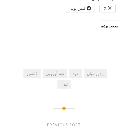
X
فيس بوك
معجب بهذه:
بيدروسيان
عود
عود أوروبي
كانتمير
لندن
صفّح
لمقالات
PREVIOUS POST