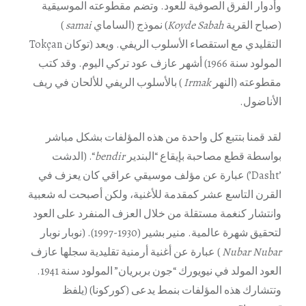
وأدوار الفرق الصوفية للعود. وتضم مقطوعته الموسيقية
(صباح القرية
Koyde Sabah
) نموذج (الساماي
samai
)
التقليدي مع استقصاء الأسلوب الريفي. ويعد (توكان Tokçan
المولود سنة 1966) أشهر عازف عود تركي اليوم. وقد كتب
مقطوعته (النهر
Irmak
) بالأسلوب الريفي للألحان في ريف
الأناضول.
لقد قمنا بتتبع كل واحدة من هذه المؤلفات بشكل مباشر
بواسطة قطع مصاحبة بإيقاع “البندير
bendir
“. (الدشت
’Dasht’) عبارة عن مؤلف موسيقي عراقي كان يعزف في
القرن التاسع عشر كمقدمة للأغنية، ولكن أصبحت له شعبية
وانتشار كنغمة مستقلة من خلال العزف المنفرد على العود
لتحقيق شهرة عالمية. منير بشير (1930-1997). (نوبار نوبار
Nubar Nubar
) عبارة عن أغنية أرمنية تقليدية سجلها عازف
العود المولد في نيويورك “جون بربريان” المولود سنة 1941.
وتتشارك هذه المؤلفات بنمط يدعى (كوركونا) (يلفظ