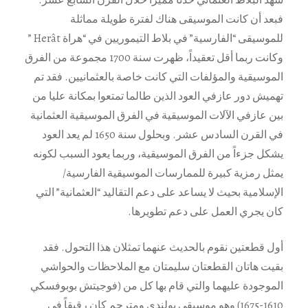
فبعد أن كانت الموسيقى هناك لفترة طويلة مماثلة
للموسيقى “الفارسية” في بلاط التيموريين في “هراة Herât ”
وكانت ربما أقل تعقيداً، ظهرت سنة 1700 مجموعة من الفرق
الموسيقية والمؤلفات التي كانت خاصة بالعثمانيين. فقد تم
تهميش دور عازفي العود الذين طالما تمتعوا بمكانة عليا من
بين عازفي الآلات الموسيقية في الفرق الموسيقية العثمانية
في القرن السادس عشر. وبحلول سنة 1650 لم يعد العود
يشكل جزءاً من الفرق الموسيقية، وربما يعود السبب لكونه
يمثل رمزية كبيرة للممارسات الموسيقية الفارسية/
الإسلامية بحيث لا يساعد على دعم التقاليد “العثمانية” التي
كان يجري العمل على دعم تطويرها.
أول قطعتين نقوم بالحديث عنهما تمثلان هذا التحول. فقد
بقيت هاتان القطعتان سليمتان مع الملاحظات والحواشي
الموجودة عليهما والتي قام بها كل من (فوجيتش بوبوفسكي
1610-1675) وهو موسيقي بولندي ومترجم كان رقيقاً في