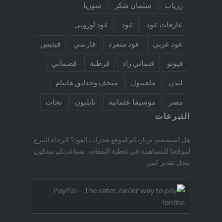
زرياب
سلمان شكر
سوريا
عازفات عود
عود
عود أوروبي
عود عربي
عود منفرد
فارسي
فيتيس
فيوتو
قتماني زاد
قرطبة
قضماني
لندن
ماهينول
متحف وحدائق هانيام
مصر
موسيقا عثمانية
نابليون
نحات
التبرعات
هل استمتعتم بزيارتكم لموقع هجرات العود؟ الرجاء التبرع
لموقعنا للمساهمة في تغطية النفقات. مساعدتكم ستكون
محل تقدير كبير.