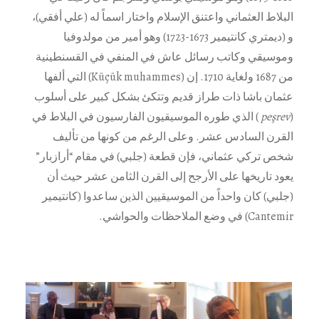
البلاط العثماني واعتنق الإسلام واختار اسماً له (علي أفقي)،
و (ديمتري كانتيمير 1673-1723) وهو أمير من مولدوفيا
وموسيقي وكاتب رسائل عاش في المنفي في القسنطينية
من 1687 ولغاية 1710. إن (Küçük muhammes) التي ألفها
عثمان باشا ذات طراز قديم وتتكئ بشكل كبير على أسلوب
(
peşrev
) الذي طوره الموسيقيون الفارسيون في البلاط في
القرن السادس عشر. وعلى الرغم من كونها من تأليف
شخص تركي عثماني، فإن قطعة (جلبي) في مقام “أرازبار”
يعود تاريخها على الأرجح إلى القرن الثامن عشر حيث أن
(جلبي) كان واحداً من الموسيقيين الذين ساعدوا (كانتيمير
Cantemir) في وضع الملاحظات والحواشي.